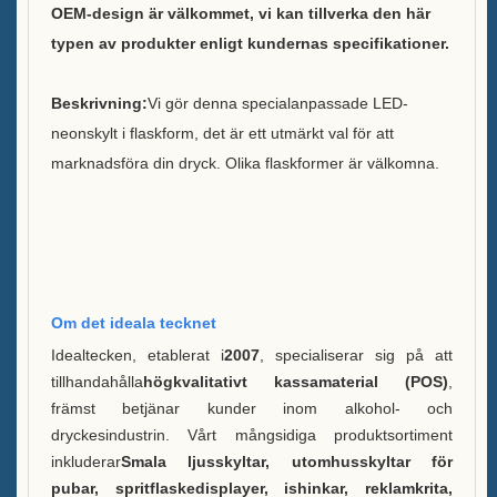
OEM-design är välkommet, vi kan tillverka den här
Hållbarhet
typen av produkter enligt kundernas specifikationer.
Vårt team
Beskrivning:
Vi gör denna specialanpassade LED-
Katalog
neonskylt i flaskform, det är ett utmärkt val för att
marknadsföra din dryck. Olika flaskformer är välkomna.
Fall
Case E LED squre ishink
Case D X formresindisplay
Case C Rullande Iskylare
Om det ideala tecknet
Idealtecken, etablerat i
2007
, specialiserar sig på att
Fodral B LED-ishink
tillhandahålla
högkvalitativt kassamaterial (POS)
,
främst betjänar kunder inom alkohol- och
Case A Likörflaska Utställning
dryckesindustrin. Vårt mångsidiga produktsortiment
inkluderar
Smala ljusskyltar, utomhusskyltar för
FAQ
pubar, spritflaskedisplayer, ishinkar, reklamkrita,