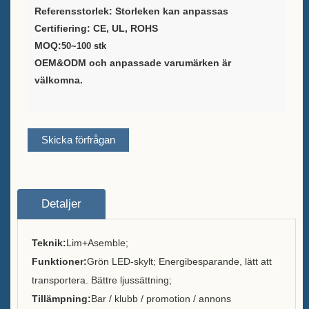
Leverantör av
Referensstorlek: Storleken kan anpassas
vinförpackningslösningar
Certifiering: CE, UL, ROHS
MOQ:
50~100 stk
Anpassad barmenyhållare
OEM&ODM och anpassade varumärken är
Stativ för bord
välkomna.
Ice Bucket
Tillbehör till stånger
Skicka förfrågan
Bardisköppnare
Om
Detaljer
Vilka vi är
Teknik:
Lim+A
semble;
Tjänst
Funktioner:
Grön LED-skylt; Energibesparande, lätt att
transportera. Bättre ljussättning;
Varumärken vi serverade
Tillämpning:
Bar / klubb / promotion / annons