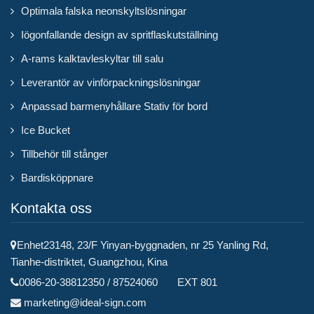
Optimala falska neonskyltslösningar
Iögonfallande design av spritflaskutställning
A-rams kalktavleskyltar till salu
Leverantör av vinförpackningslösningar
Anpassad barmenyhållare Stativ för bord
Ice Bucket
Tillbehör till stånger
Bardisköppnare
Kontakta oss
Enhet23148, 23/F Yinyan-byggnaden, nr 25 Yanling Rd,
Tianhe-distriktet, Guangzhou, Kina
0086-20-38812350 / 87524060 EXT 801
marketing@ideal-sign.com