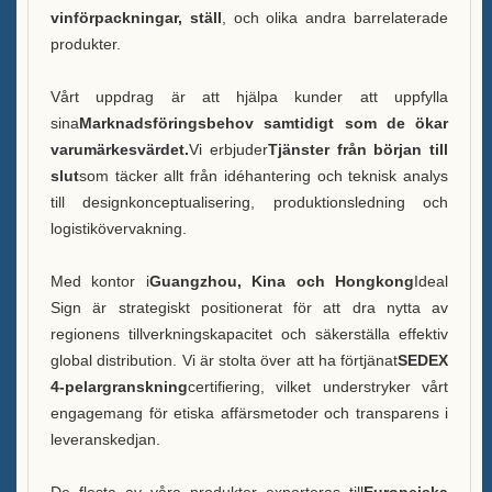
vinförpackningar, ställ
, och olika andra barrelaterade
Nyheter
produkter.
Kontakta oss
Vårt uppdrag är att hjälpa kunder att uppfylla
sina
Marknadsföringsbehov samtidigt som de ökar
varumärkesvärdet.
Vi erbjuder
Tjänster från början till
slut
som täcker allt från idéhantering och teknisk analys
till designkonceptualisering, produktionsledning och
logistikövervakning.
Med kontor i
Guangzhou, Kina och Hongkong
Ideal
Sign är strategiskt positionerat för att dra nytta av
regionens tillverkningskapacitet och säkerställa effektiv
global distribution. Vi är stolta över att ha förtjänat
SEDEX
4-pelargranskning
certifiering, vilket understryker vårt
engagemang för etiska affärsmetoder och transparens i
leveranskedjan.