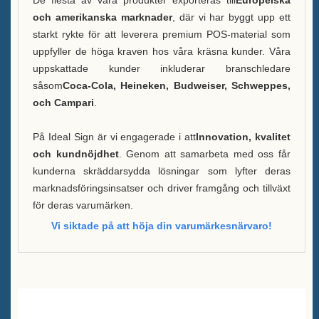
De flesta av våra produkter exporteras till
Europeiska
och amerikanska marknader
, där vi har byggt upp ett
starkt rykte för att leverera premium POS-material som
uppfyller de höga kraven hos våra kräsna kunder. Våra
uppskattade kunder inkluderar branschledare
såsom
Coca-Cola, Heineken, Budweiser, Schweppes,
och Campari
.
På Ideal Sign är vi engagerade i att
Innovation, kvalitet
och kundnöjdhet
. Genom att samarbeta med oss får
kunderna skräddarsydda lösningar som lyfter deras
marknadsföringsinsatser och driver framgång och tillväxt
för deras varumärken.
Vi siktade på att höja din varumärkesnärvaro!