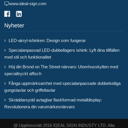
www.ideal-sign.com
Nyheter
LED-akryl-ishinken: Design som fungerar
Specialanpassad LED-dubbellagers ishink: Lyft dina tillfällen
med stil och funktionalitet
Höj din Brsnd on The Street-närvaro: Utomhusskylten med
specialtryckt affisch
Fånga uppmärksamhet med specialanpassade dubbelsidiga
gungstavlar och griffeltavlar
Skräddarsydd avtagbar flaskformad metalldisplay:
Revolutionera din varumärkesnärvaro
@ Upphovsrätt 2016 IDEAL SIGN INDUSTY LTD. Alla