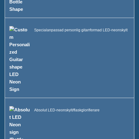
Specialanpassad personlig gitarrformad LED-neonskylt
Absolut LED-neonskylt/flaskglorifierare