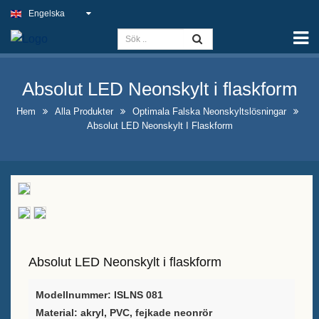
Engelska
Hem
Kapacitet
Absolut LED Neonskylt i flaskform
Slim Light Sign
Hem
Alla Produkter
Optimala Falska Neonskyltslösningar
Utomhusskylt för pub
Absolut LED Neonskylt I Flaskform
Inomhusskyltar för företag till
bästa pris
Optimala falska
neonskyltslösningar
Iögonfallande design av
Absolut LED Neonskylt i flaskform
spritflaskutställning
Modellnummer: ISLNS 081
A-rams kalktavleskyltar till salu
Material: akryl, PVC, fejkade neonrör