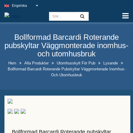
Engelska
Hem
Kapacitet
Bollformad Barcardi Roterande
Slim Light Sign
pubskyltar Väggmonterade inomhus-
Utomhusskylt för pub
och utomhusbruk
Inomhusskyltar för företag till
Hem
Alla Produkter
Utomhusskylt För Pub
Lysande
Bollformad Barcardi Roterande Pubskyltar Väggmonterade Inomhus-
bästa pris
Och Utomhusbruk
Optimala falska
neonskyltslösningar
Iögonfallande design av
spritflaskutställning
A-rams kalktavleskyltar till salu
Bollformad Barcardi Roterande pubskyltar