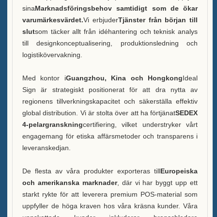
sina
Marknadsföringsbehov samtidigt som de ökar
varumärkesvärdet.
Vi erbjuder
Tjänster från början till
slut
som täcker allt från idéhantering och teknisk analys
till designkonceptualisering, produktionsledning och
logistikövervakning.
Med kontor i
Guangzhou, Kina och Hongkong
Ideal
Sign är strategiskt positionerat för att dra nytta av
regionens tillverkningskapacitet och säkerställa effektiv
global distribution. Vi är stolta över att ha förtjänat
SEDEX
4-pelargranskning
certifiering, vilket understryker vårt
engagemang för etiska affärsmetoder och transparens i
leveranskedjan.
De flesta av våra produkter exporteras till
Europeiska
och amerikanska marknader
, där vi har byggt upp ett
starkt rykte för att leverera premium POS-material som
uppfyller de höga kraven hos våra kräsna kunder. Våra