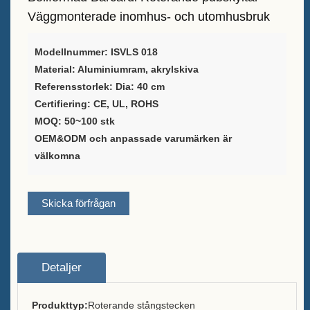
Leverantör av
Väggmonterade inomhus- och utomhusbruk
vinförpackningslösningar
Modellnummer: ISVLS 018
Anpassad barmenyhållare
Material: Aluminiumram, akrylskiva
Stativ för bord
Referensstorlek: Dia: 40 cm
Certifiering: CE, UL, ROHS
Ice Bucket
MOQ: 50~100 stk
Tillbehör till stånger
OEM&ODM och anpassade varumärken är
välkomna
Bardisköppnare
Om
Skicka förfrågan
Vilka vi är
Tjänst
Detaljer
Varumärken vi serverade
Produkttyp:
Roterande stångstecken