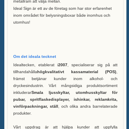
metallram att välja mellan.
Nyheter
Ideal Sign är ett av de företag som har stor erfarenhet
inom området för belysningsboxar både inomhus och
Kontakta oss
utomhus!
Om det ideala tecknet
Idealtecken, etablerat i
2007
, specialiserar sig på att
tillhandahålla
högkvalitativt kassamaterial (POS)
,
främst betjänar kunder inom alkohol- och
dryckesindustrin. Vårt mångsidiga produktsortiment
inkluderar
Smala ljusskyltar, utomhusskyltar för
pubar, spritflaskedisplayer, ishinkar, reklamkrita,
vinförpackningar, ställ
, och olika andra barrelaterade
produkter.
Vårt uppdrag är att hjälpa kunder att uppfylla