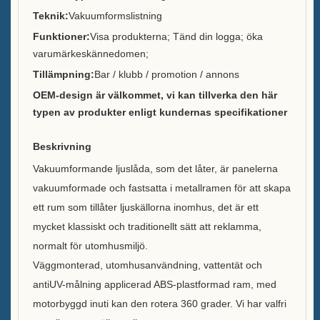
Hållbarhet
Teknik:
Vakuumformslistning
Funktioner:
Visa produkterna; Tänd din logga; öka
Vårt team
varumärkeskännedomen;
Tillämpning:
Bar / klubb / promotion / annons
Katalog
OEM-design är välkommet, vi kan tillverka den här
Fall
typen av produkter enligt kundernas specifikationer
Case E LED squre ishink
Beskrivning
Vakuumformande ljuslåda, som det låter, är panelerna
Case D X formresindisplay
vakuumformade och fastsatta i metallramen för att skapa
Case C Rullande Iskylare
ett rum som tillåter ljuskällorna inomhus, det är ett
mycket klassiskt och traditionellt sätt att reklamma,
Fodral B LED-ishink
normalt för utomhusmiljö.
Väggmonterad, utomhusanvändning, vattentät och
Case A Likörflaska Utställning
antiUV-målning applicerad ABS-plastformad ram, med
FAQ
motorbyggd inuti kan den rotera 360 grader. Vi har valfri