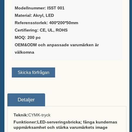
Leverantör av
Modellnummer: ISST 001
vinförpackningslösningar
Material: Akryl, LED
Referensstorlek: 400*200*50mm
Anpassad barmenyhållare
Certifiering: CE, UL, ROHS
Stativ för bord
MOQ: 200 pc
OEM&ODM och anpassade varumärken är
Ice Bucket
välkomna
Tillbehör till stånger
Bardisköppnare
Skicka förfrågan
Om
Vilka vi är
Detaljer
Tjänst
Teknik:
CYMK-tryck
Funktioner:
LED-serveringsbricka; fånga kundernas
Varumärken vi serverade
uppmärksamhet och stärka varumärkets image