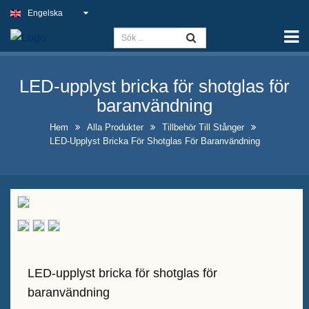
Engelska
Hem
Kapacitet
LED-upplyst bricka för shotglas för
Slim Light Sign
baranvändning
Utomhusskylt för pub
Hem
Alla Produkter
Tillbehör Till Stånger
LED-Upplyst Bricka För Shotglas För Baranvändning
Inomhusskyltar för företag till
bästa pris
Optimala falska
neonskyltslösningar
Iögonfallande design av
spritflaskutställning
LED-upplyst bricka för shotglas för
A-rams kalktavleskyltar till salu
baranvändning