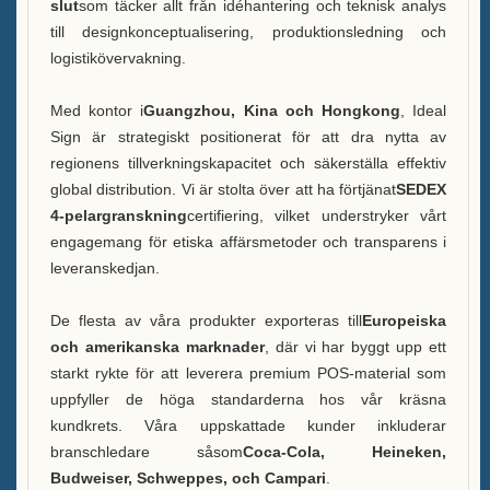
slut
som täcker allt från idéhantering och teknisk analys
Nyheter
till designkonceptualisering, produktionsledning och
logistikövervakning.
Kontakta oss
Med kontor i
Guangzhou, Kina och Hongkong
, Ideal
Sign är strategiskt positionerat för att dra nytta av
regionens tillverkningskapacitet och säkerställa effektiv
global distribution. Vi är stolta över att ha förtjänat
SEDEX
4-pelargranskning
certifiering, vilket understryker vårt
engagemang för etiska affärsmetoder och transparens i
leveranskedjan.
De flesta av våra produkter exporteras till
Europeiska
och amerikanska marknader
, där vi har byggt upp ett
starkt rykte för att leverera premium POS-material som
uppfyller de höga standarderna hos vår kräsna
kundkrets. Våra uppskattade kunder inkluderar
branschledare såsom
Coca-Cola, Heineken,
Budweiser, Schweppes, och Campari
.