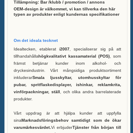
Tillämpning
: Bar /klubb / promotion / annons
Hållbarhet
OEM-design är välkommet, vi kan tillverka den här
typen av produkter enligt kundernas specifikationer
Vårt team
Katalog
Om det ideala tecknet
Fall
Idealtecken, etablerat i
2007
, specialiserar sig på att
tillhandahålla
högkvalitativt kassamaterial (POS)
, som
Case E LED squre ishink
främst betjänar kunder inom alkohol- och
dryckesindustrin. Vårt mångsidiga produktsortiment
Case D X formresindisplay
inkluderar
Smala ljusskyltar, utomhusskyltar för
pubar, spritflaskedisplayer, ishinkar, reklamkrita,
Case C Rullande Iskylare
vinförpackningar, ställ
, och olika andra barrelaterade
produkter.
Fodral B LED-ishink
Case A Likörflaska Utställning
Vårt uppdrag är att hjälpa kunder att uppfylla
sina
Marknadsföringsbehov samtidigt som de ökar
FAQ
varumärkesvärdet.
Vi erbjuder
Tjänster från början till